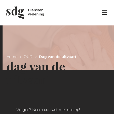
Home
OUD
Dag van de uitvaart
dag van de
uitvaart
Vragen? Neem contact met ons op!