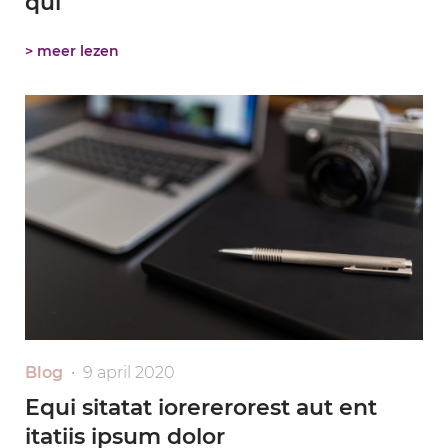
qui
> meer lezen
Blog
• 9 april 2020
Equi sitatat iorererorest aut ent
itatiis ipsum dolor